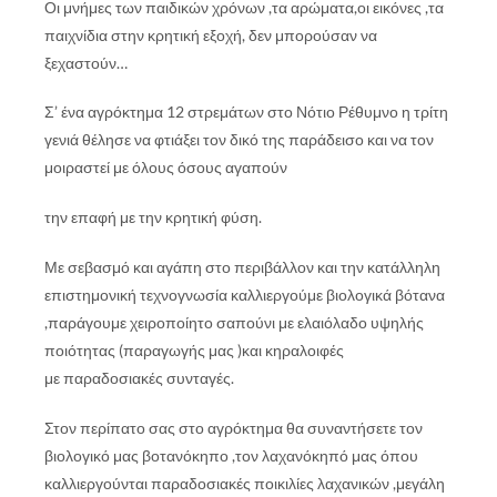
Οι μνήμες των παιδικών χρόνων ,τα αρώματα,οι εικόνες ,τα
παιχνίδια στην
κρητική εξοχή,
δεν μπορούσαν να
ξεχαστούν…
Σ’ ένα αγρόκτημα 12 στρεμάτων στο Νότιο Ρέθυμνο η τρίτη
γενιά θέλησε να
φτιάξει τον δικό της παράδεισο και να τον
μοιραστεί με όλους όσους αγαπούν
την επαφή με την κρητική φύση.
Με σεβασμό και αγάπη στο περιβάλλον και την κατάλληλη
επιστημονική
τεχνογνωσία καλλιεργούμε βιολογικά βότανα
,παράγουμε χειροποίητο
σαπούνι με ελαιόλαδο υψηλής
ποιότητας (παραγωγής μας )και κηραλοιφές
με
παραδοσιακές συνταγές.
Στον περίπατο σας στο αγρόκτημα θα συναντήσετε τον
βιολογικό μας
βοτανόκηπο ,τον λαχανόκηπό μας όπου
καλλιεργούνται παραδοσιακές
ποικιλίες λαχανικών ,μεγάλη