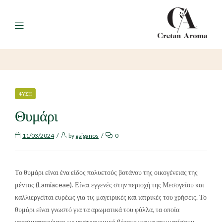
Menu
CATEGORIES
ΦΎΣΗ
Θυμάρι
11/03/2024
by
gsiganos
0
Το θυμάρι είναι ένα είδος πολυετούς βοτάνου της οικογένειας της
μέντας (Lamiaceae). Είναι εγγενές στην περιοχή της Μεσογείου και
καλλιεργείται ευρέως για τις μαγειρικές και ιατρικές του χρήσεις. Το
θυμάρι είναι γνωστό για τα αρωματικά του φύλλα, τα οποία
χρησιμοποιούνται ως γαστρονομικό βότανο για να αρωματίσουν